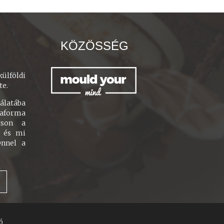
KÖZÖSSÉG
ülföldi
te.
latába
aforma
tson a
, és mi
Önnel a
ó