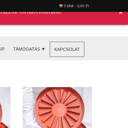
0 tétel
0,00 Ft
eárazzuk tortaformáinkat!
OP
TÁMOGATÁS ▼
KAPCSOLAT