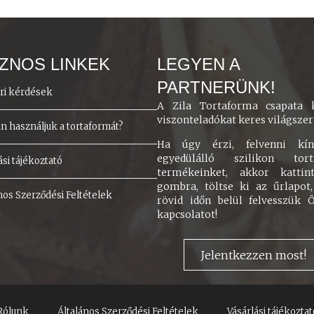
ZNOS LINKEK
LEGYEN A
PARTNERÜNK!
ri kérdések
A Zila Tortaforma csapata k
viszonteladókat keres világszer
 használjuk a tortaformát?
Ha úgy érzi, felvenni kíná
egyedülálló szilikon tort
ási tájékoztató
termékeinket, akkor kattin
gombra, töltse ki az űrlapot
nos Szerződési Feltételek
rövid időn belül felvesszük 
kapcsolatot!
Jelentkezzen most!
Rólunk
Általános Szerződési Feltételek
Vásárlási tájékoztat