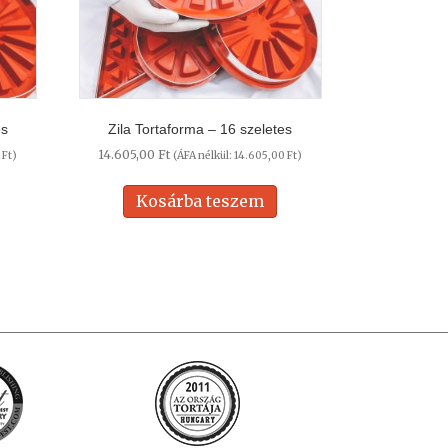
es
Zila Tortaforma – 16 szeletes
14.605,00
Ft
0
Ft
)
(ÁFA nélkül:
14.605,00
Ft
)
Kosárba teszem