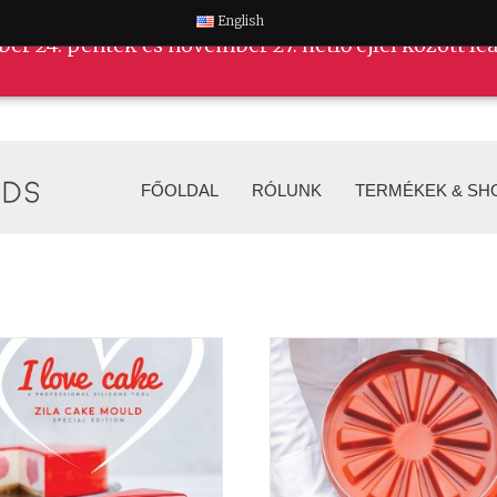
English
ber 24. péntek és november 27. hétfő éjfél között l
FŐOLDAL
RÓLUNK
TERMÉKEK & SH