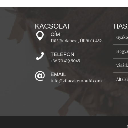
KACSOLAT
HAS
CÍM
Gyako
1183 Budapest, Üllői út 452.
Hogyan
TELEFON
+36 70 419 5045
Vásárl
EMAIL
Általá
info@zilacakemould.com